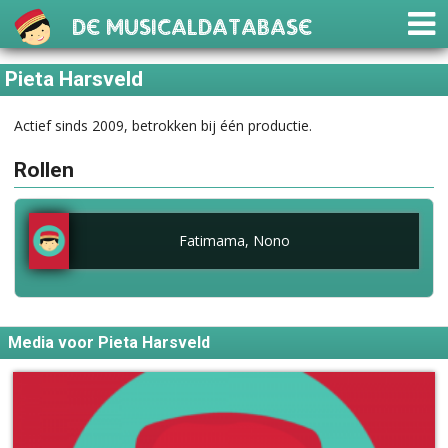
De Musicaldatabase
Pieta Harsveld
Actief sinds 2009, betrokken bij één productie.
Rollen
Fatimama, Nono
Media voor Pieta Harsveld