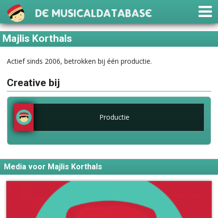
De Musicaldatabase
Majlis Korthals
Actief sinds 2006, betrokken bij één productie.
Creative bij
Productie
Media voor Majlis Korthals