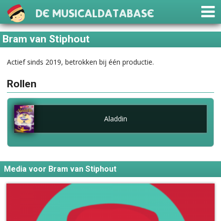
De Musicaldatabase
Bram van Stiphout
Actief sinds 2019, betrokken bij één productie.
Rollen
Aladdin
Media voor Bram van Stiphout