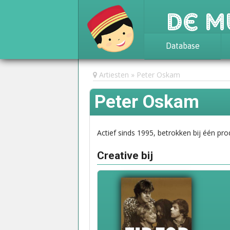
De M
Database
Achtergrond
Artiesten
Peter Oskam
Awards
Peter Oskam
Statistieken
Actief sinds 1995, betrokken bij één pro
Creative bij