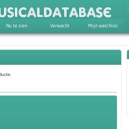
usicaldatabase
Nu te zien
Verwacht
Mijn watchlist
ductie.