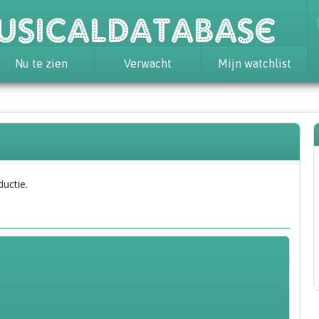
usicaldatabase
Nu te zien
Verwacht
Mijn watchlist
ductie.