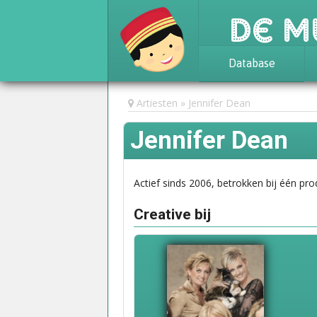
De M
Database
Achtergrond
Artiesten
Jennifer Dean
Awards
Jennifer Dean
Statistieken
Actief sinds 2006, betrokken bij één pro
Creative bij