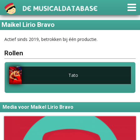
De Musicaldatabase
Maikel Lirio Bravo
Actief sinds 2019, betrokken bij één productie.
Rollen
Tato
Media voor Maikel Lirio Bravo