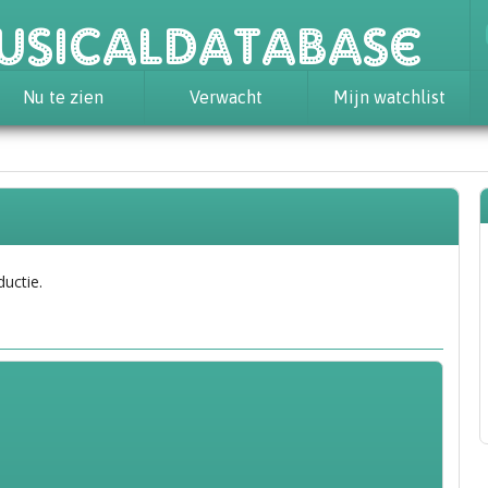
usicaldatabase
Nu te zien
Verwacht
Mijn watchlist
ductie.