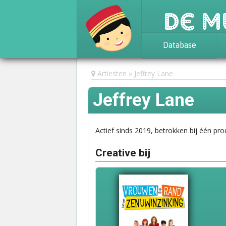
De M
Database
Achtergrond
Artiesten
Jeffrey Lane
Awards
Jeffrey Lane
Statistieken
Actief sinds 2019, betrokken bij één pro
Creative bij