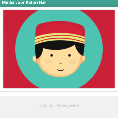
Media voor Katori Hall
Colofon
Privacybeleid