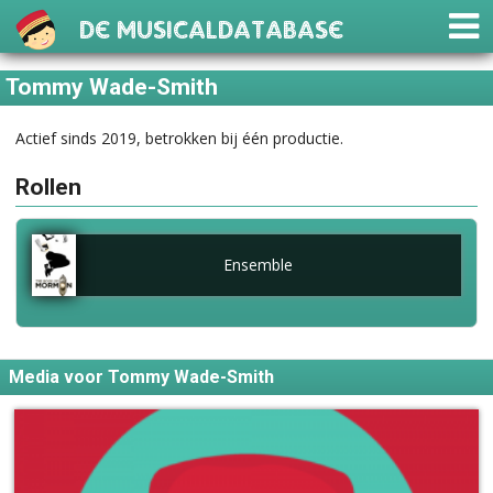
De Musicaldatabase
Tommy Wade-Smith
Actief sinds 2019, betrokken bij één productie.
Rollen
Ensemble
Media voor Tommy Wade-Smith