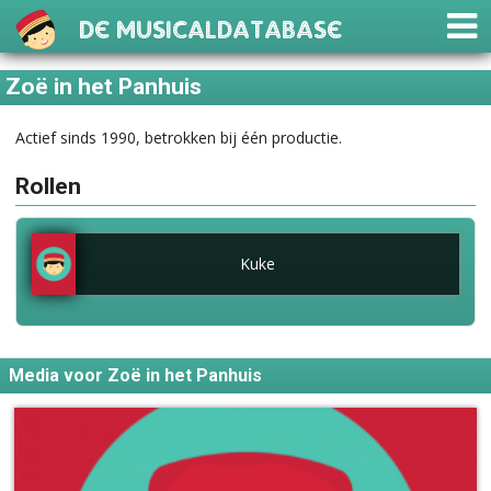
De Musicaldatabase
Zoë in het Panhuis
Actief sinds 1990, betrokken bij één productie.
Rollen
Kuke
Media voor Zoë in het Panhuis