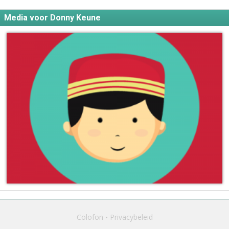
Media voor Donny Keune
Colofon
Privacybeleid