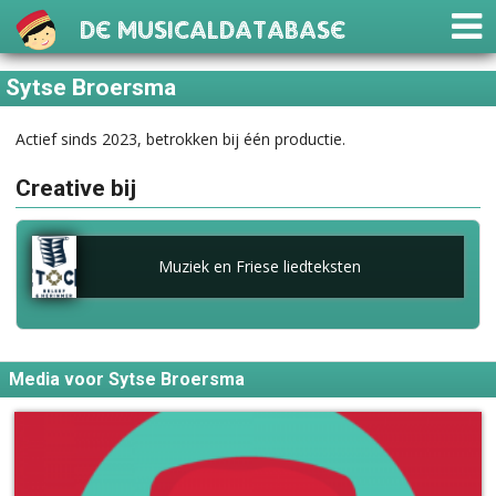
De Musicaldatabase
Sytse Broersma
Actief sinds 2023, betrokken bij één productie.
Creative bij
Muziek en Friese liedteksten
Media voor Sytse Broersma