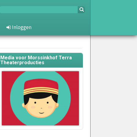
Inloggen
Media voor Morssinkhof Terra
Theaterproducties