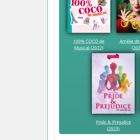
100% COCO de
Amélie de
Musical (2022)
(20
Pride & Prejudice
(2023)