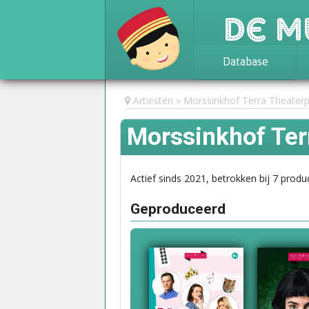
De M
Database
Achtergrond
Artiesten
Morssinkhof Terra Theaterp
Awards
Morssinkhof Ter
Statistieken
Actief sinds 2021, betrokken bij 7 produc
Geproduceerd