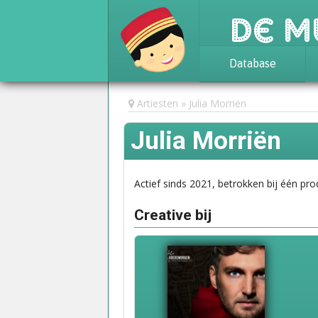
De M
Database
Achtergrond
Artiesten
Julia Morriën
Awards
Julia Morriën
Statistieken
Actief sinds 2021, betrokken bij één pro
Creative bij