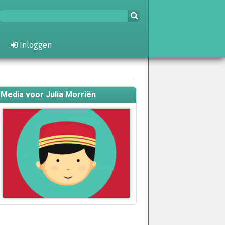
Inloggen
Media voor Julia Morriën