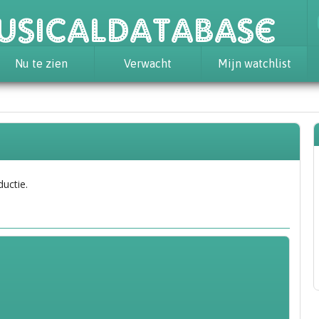
usicaldatabase
Nu te zien
Verwacht
Mijn watchlist
ductie.