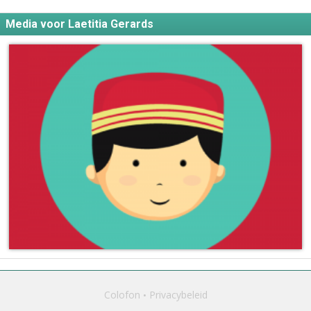
Media voor Laetitia Gerards
Colofon
Privacybeleid