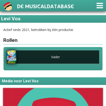
De Musicaldatabase
Levi Vos
Actief sinds 2021, betrokken bij één productie.
Rollen
Vader
Media voor Levi Vos