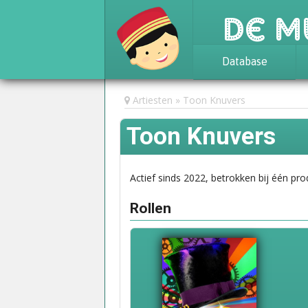
De M
Database
Achtergrond
Artiesten
Toon Knuvers
Awards
Toon Knuvers
Statistieken
Actief sinds 2022, betrokken bij één pro
Rollen