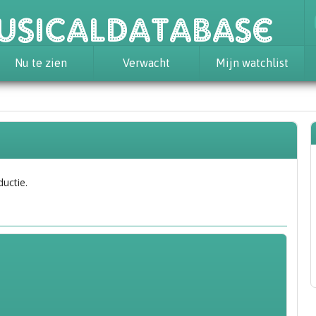
usicaldatabase
Nu te zien
Verwacht
Mijn watchlist
ductie.