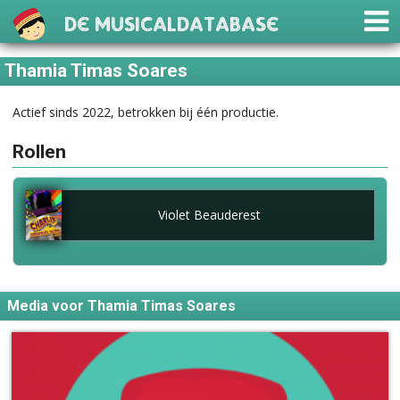
De Musicaldatabase
Thamia Timas Soares
Actief sinds 2022, betrokken bij één productie.
Rollen
Violet Beauderest
Media voor Thamia Timas Soares