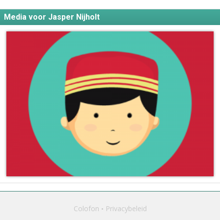
Media voor Jasper Nijholt
Colofon
Privacybeleid