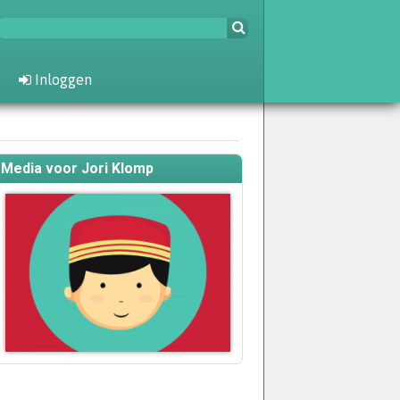
Inloggen
Media voor Jori Klomp