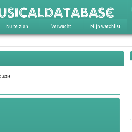
usicaldatabase
Nu te zien
Verwacht
Mijn watchlist
ductie.