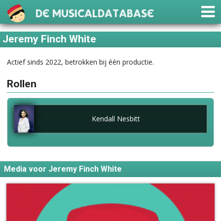
De Musicaldatabase
Jeremy Finch White
Actief sinds 2022, betrokken bij één productie.
Rollen
Kendall Nesbitt
Media voor Jeremy Finch White