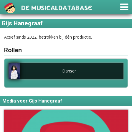
De Musicaldatabase
Gijs Hanegraaf
Actief sinds 2022, betrokken bij één productie.
Rollen
Danser
Media voor Gijs Hanegraaf