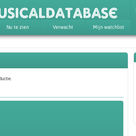
usicaldatabase
Nu te zien
Verwacht
Mijn watchlist
ductie.