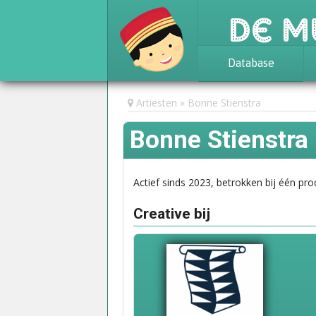
De M
Database
Achtergrond
Artiesten
Bonne Stienstra
Awards
Bonne Stienstra
Statistieken
Actief sinds 2023, betrokken bij één pro
Creative bij