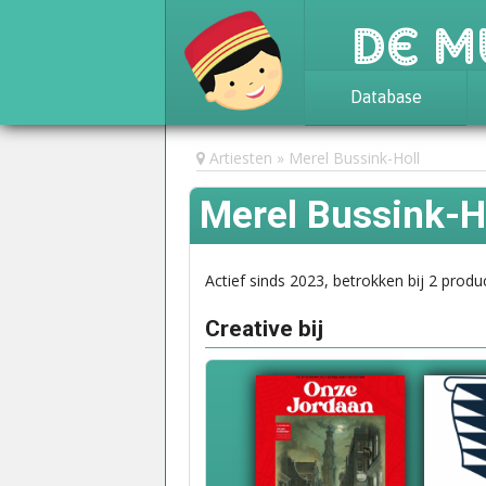
De M
Database
Achtergrond
Artiesten
Merel Bussink-Holl
Awards
Merel Bussink-H
Statistieken
Actief sinds 2023, betrokken bij 2 produc
Creative bij