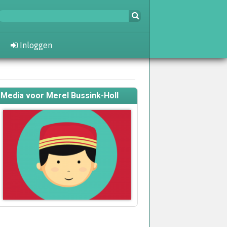
Inloggen
Media voor Merel Bussink-Holl