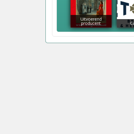
Uitvoerend
producent
C