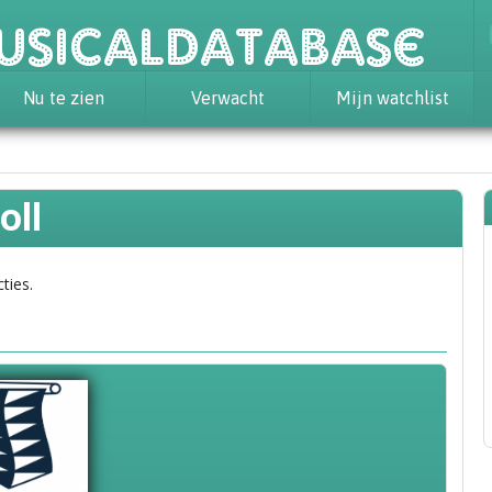
usicaldatabase
Nu te zien
Verwacht
Mijn watchlist
oll
ties.