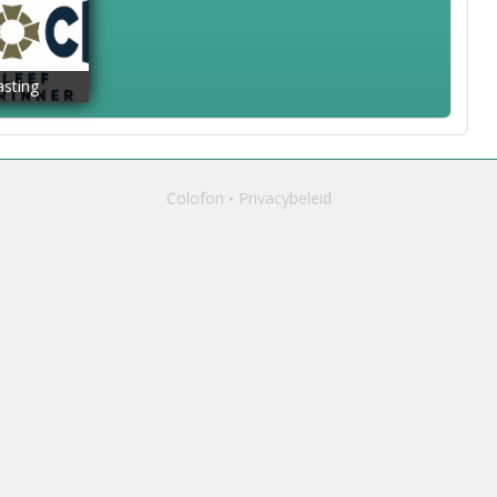
asting
Colofon
Privacybeleid