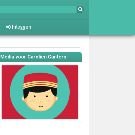
Inloggen
Media voor Carolien Canters