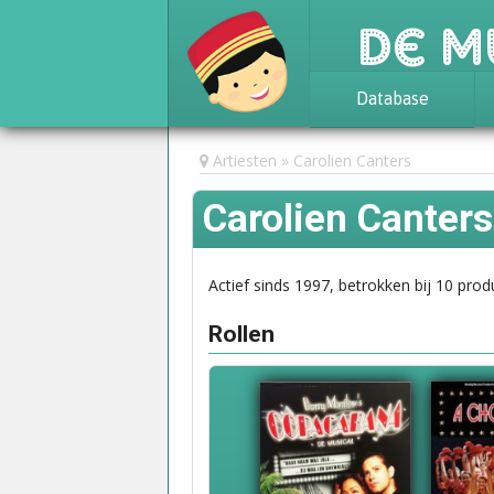
De M
Database
Achtergrond
Artiesten
Carolien Canters
Awards
Carolien Canters
Statistieken
Actief sinds 1997, betrokken bij 10 prod
Rollen