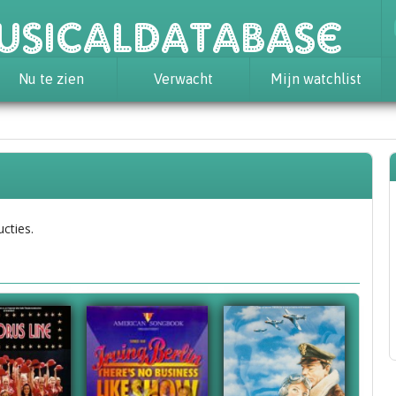
usicaldatabase
Nu te zien
Verwacht
Mijn watchlist
ucties.