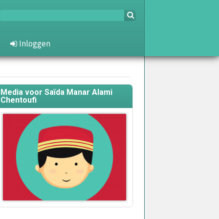
Inloggen
Media voor Saïda Manar Alami
Chentoufi