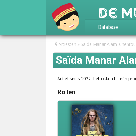
De M
Database
Achtergrond
Artiesten
Saïda Manar Alami Chentouf
Awards
Saïda Manar Ala
Statistieken
Actief sinds 2022, betrokken bij één pro
Rollen