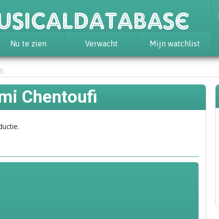
usicaldatabase
Nu te zien
Verwacht
Mijn watchlist
i
mi Chentoufi
ductie.