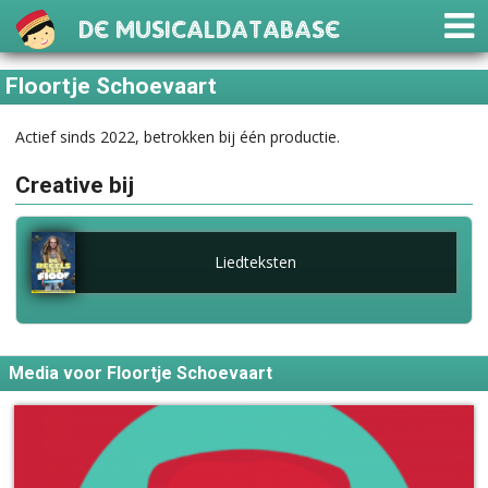
De Musicaldatabase
Floortje Schoevaart
Actief sinds 2022, betrokken bij één productie.
Creative bij
Liedteksten
Media voor Floortje Schoevaart