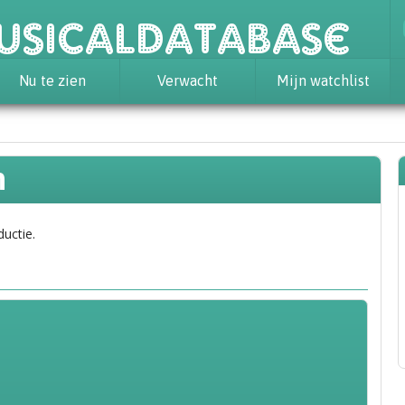
usicaldatabase
Nu te zien
Verwacht
Mijn watchlist
n
ductie.