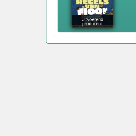
Uitvoerend
producent