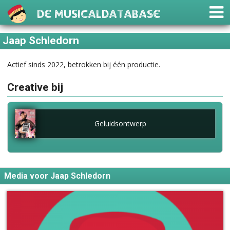
De Musicaldatabase
Jaap Schledorn
Actief sinds 2022, betrokken bij één productie.
Creative bij
Geluidsontwerp
Media voor Jaap Schledorn