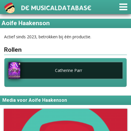
De Musicaldatabase
Aoife Haakenson
Actief sinds 2023, betrokken bij één productie.
Rollen
Catherine Parr
Media voor Aoife Haakenson