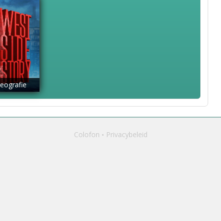
eografie
Colofon
Privacybeleid