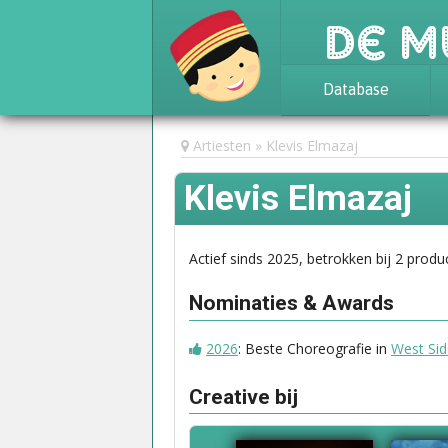
De M
Database
Achtergrond
Artiesten
Klevis Elmazaj
Awards
Klevis Elmazaj
Statistieken
Actief sinds 2025, betrokken bij 2 produc
Nominaties & Awards
2026
: Beste Choreografie in
West Sid
Creative bij