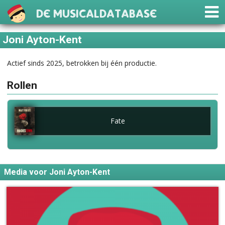
De Musicaldatabase
Joni Ayton-Kent
Actief sinds 2025, betrokken bij één productie.
Rollen
Fate
Media voor Joni Ayton-Kent