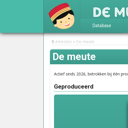
De M
Database
Achtergrond
Artiesten
De meute
Awards
De meute
Statistieken
Actief sinds 2026, betrokken bij één pro
Geproduceerd