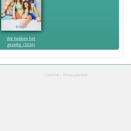
We hebben het
gezellig. (2026)
Colofon
Privacybeleid