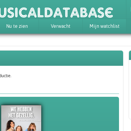
usicaldatabase
Nu te zien
Verwacht
Mijn watchlist
ductie.