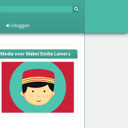
Inloggen
Media voor Mabel Emilia Lamers