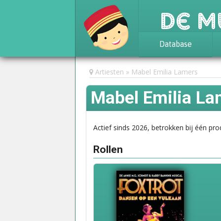
De M
Database
Achtergrond
Artiesten
Mabel Emilia Lamers
Awards
Mabel Emilia La
Statistieken
Actief sinds 2026, betrokken bij één pro
Rollen