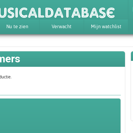
usicaldatabase
Nu te zien
Verwacht
Mijn watchlist
mers
ductie.