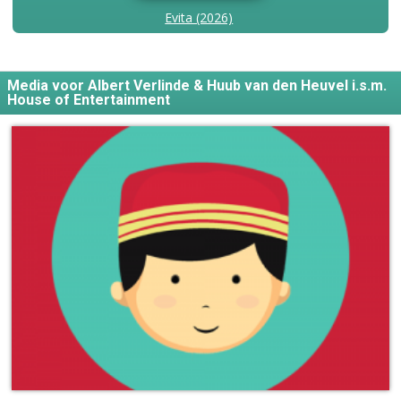
Evita (2026)
Media voor Albert Verlinde & Huub van den Heuvel i.s.m.
House of Entertainment