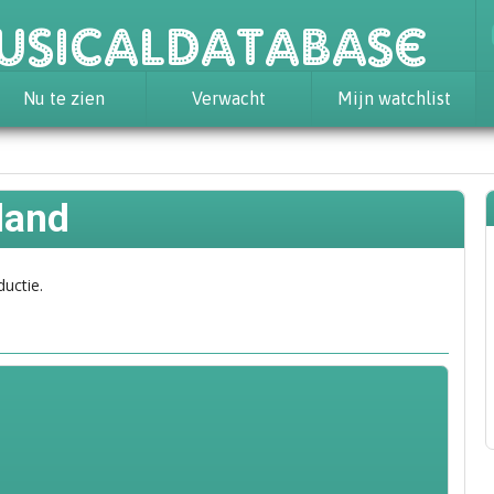
usicaldatabase
Nu te zien
Verwacht
Mijn watchlist
land
ductie.