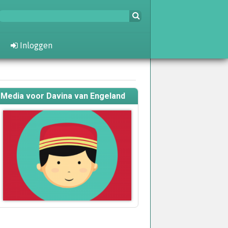
Inloggen
Media voor Davina van Engeland