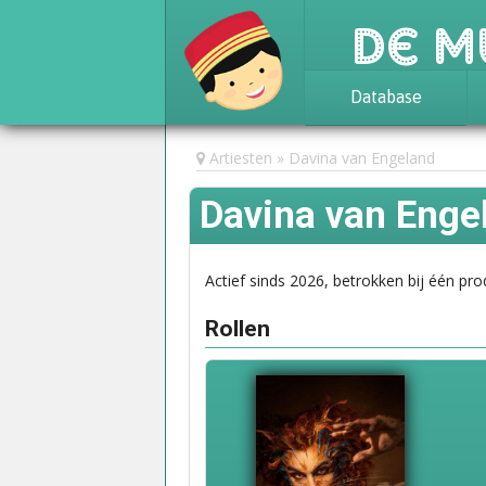
De M
Database
Achtergrond
Artiesten
Davina van Engeland
Awards
Davina van Enge
Statistieken
Actief sinds 2026, betrokken bij één pro
Rollen