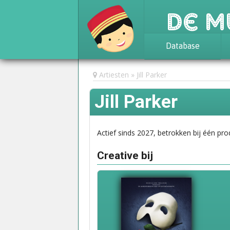
De M
Database
Achtergrond
Artiesten
Jill Parker
Awards
Jill Parker
Statistieken
Actief sinds 2027, betrokken bij één pro
Creative bij