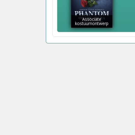
Associate
kostuumontwerp