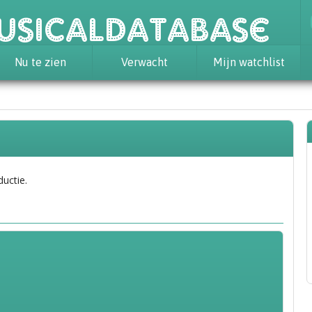
usicaldatabase
Nu te zien
Verwacht
Mijn watchlist
ductie.