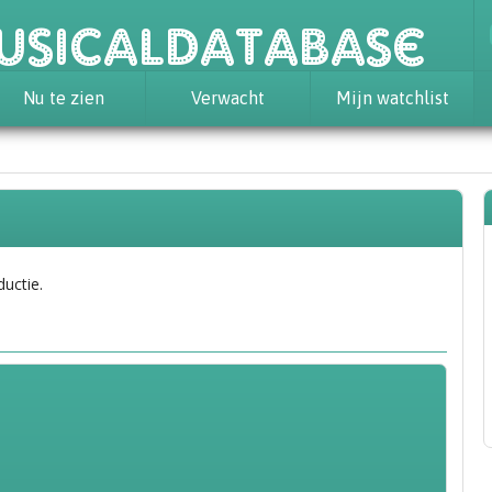
usicaldatabase
Nu te zien
Verwacht
Mijn watchlist
ductie.