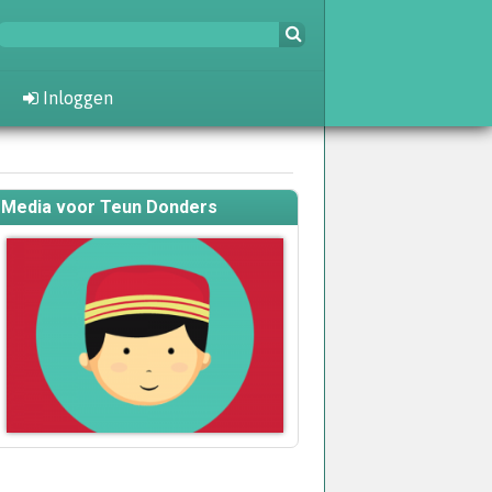
Inloggen
Media voor Teun Donders