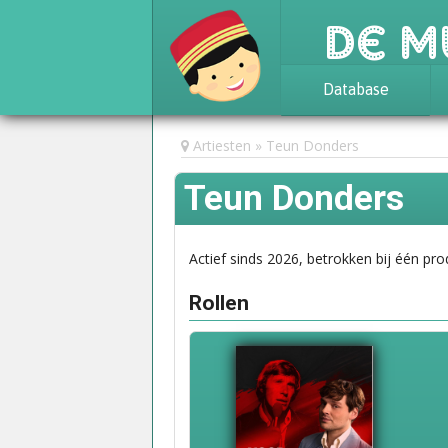
De M
Database
Achtergrond
Artiesten
Teun Donders
Awards
Teun Donders
Statistieken
Actief sinds 2026, betrokken bij één pro
Rollen