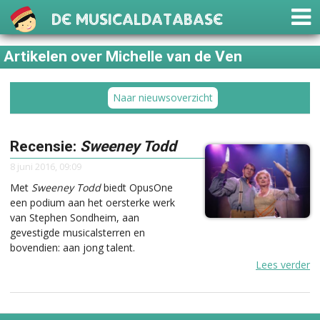
De Musicaldatabase
Artikelen over Michelle van de Ven
Naar nieuwsoverzicht
Recensie:
Sweeney Todd
8 juni 2016, 09:09
Met
Sweeney Todd
biedt OpusOne
een podium aan het oersterke werk
van Stephen Sondheim, aan
gevestigde musicalsterren en
bovendien: aan jong talent.
Lees verder