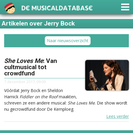
De Musicaldatabase
Artikelen over Jerry Bock
Naar nieuwsoverzicht
She Loves Me
: Van
cultmusical tot
crowdfund
7 december 2017, 09:09
Vóórdat Jerry Bock en Sheldon
Harnick
Fiddler on the Roof
maakten,
schreven ze een andere musical:
She Loves Me
. Die show wordt
nu gecrowdfund door De Kernploeg.
Lees verder