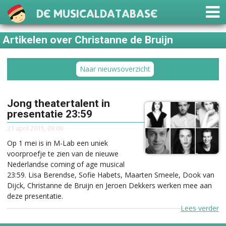
De Musicaldatabase
Artikelen over Christanne de Bruijn
Naar nieuwsoverzicht
Jong theatertalent in
presentatie 23:59
21 april 2015, 09:09
Op 1 mei is in M-Lab een uniek
voorproefje te zien van de nieuwe
Nederlandse coming of age musical
23:59. Lisa Berendse, Sofie Habets, Maarten Smeele, Dook van
Dijck, Christanne de Bruijn en Jeroen Dekkers werken mee aan
deze presentatie.
Lees verder