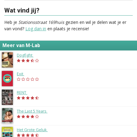
Wat vind jij?
Heb je
Stationsstraat 169huis
gezien en wil je delen wat je er
van vond?
Log dan in
en plaats je recensie!
Meer van M-Lab
Dogfight
(2015)
Exit
(2015)
RENT
(2015)
The Last 5 Years
(2014)
Het Grote Geluk
(2014)