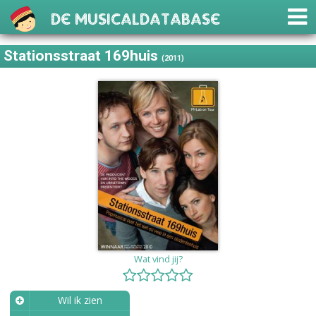
De Musicaldatabase
Stationsstraat 169huis
(2011)
Wat vind jij?
Wil ik zien