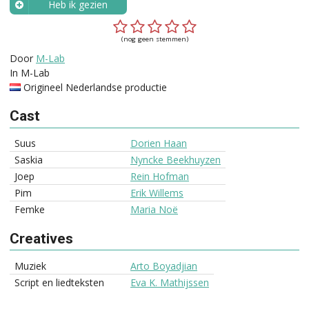
Heb ik gezien
Wanneer?
(nog geen stemmen)
Door
M-Lab
In M-Lab
Origineel Nederlandse productie
Cast
Suus
Dorien Haan
Saskia
Nyncke Beekhuyzen
Joep
Rein Hofman
Pim
Erik Willems
Femke
Maria Noë
Creatives
Muziek
Arto Boyadjian
Script en liedteksten
Eva K. Mathijssen