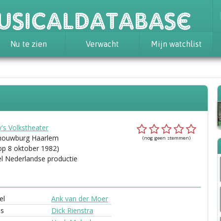
usicaldatabase
Nu te zien
Verwacht
Mijn watchlist
's Volkstheater
chouwburg Haarlem
(nog geen stemmen)
op 8 oktober 1982)
el Nederlandse productie
el
Ank van der Moer
es
Dick Rienstra