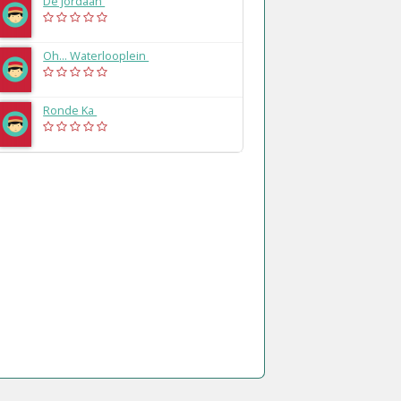
De Jordaan
(1983)
Oh... Waterlooplein
(1981)
Ronde Ka
(1980)