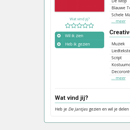
De Mop
Blauwe T
Schele M
Wat vind jij?
… meer
Creati
Wil ik zien
Muziek
Heb ik gezien
Liedtekst
Wanneer?
Script
Kostuum
Decoront
… meer
Wat vind jij?
Heb je
De Jantjes
gezien en wil je delen