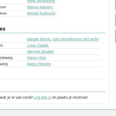
Henk Molenberg
oon
Marnix Kappers
anus
Michiel Kerbosch
ves
Margie Morris
,
John Brookhouse McCarthy
en
Louis Davids
Herman Bouber
ontwerp
Hanny Vree
werp
Marty Hinrichs
 wat je er van vond?
Log dan in
en plaats je recensie!