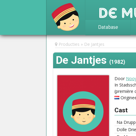
De M
Database
Achtergrond
Producties
De Jantjes
Awards
De Jantjes
Statistieken
(1982)
Door
Nooy
In Stadss
(première 
Origine
Cast
Na Drupp
Dolle Dri