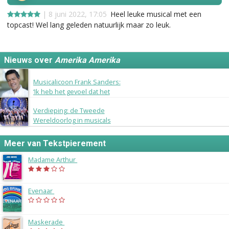
| 8 juni 2022, 17:05
Heel leuke musical met een
topcast! Wel lang geleden natuurlijk maar zo leuk.
Nieuws over
Amerika Amerika
1 december 2015
Musicalicoon Frank Sanders:
‘Ik heb het gevoel dat het
musicalvak geen aanzien
4 mei 2015
Verdieping: de Tweede
heeft’
Wereldoorlog in musicals
Meer van Tekstpierement
Madame Arthur
(1985)
Evenaar
(1983)
Maskerade
(1979)