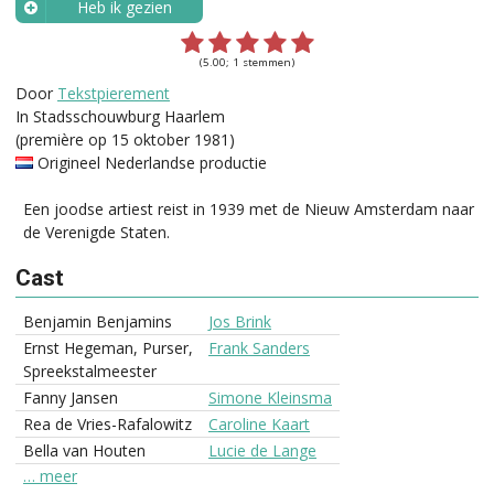
Heb ik gezien
Wanneer?
(5.00; 1 stemmen)
Door
Tekstpierement
In Stadsschouwburg Haarlem
(première op 15 oktober 1981)
Origineel Nederlandse productie
Een joodse artiest reist in 1939 met de Nieuw Amsterdam naar
de Verenigde Staten.
Cast
Benjamin Benjamins
Jos Brink
Ernst Hegeman, Purser,
Frank Sanders
Spreekstalmeester
Fanny Jansen
Simone Kleinsma
Rea de Vries-Rafalowitz
Caroline Kaart
Bella van Houten
Lucie de Lange
… meer