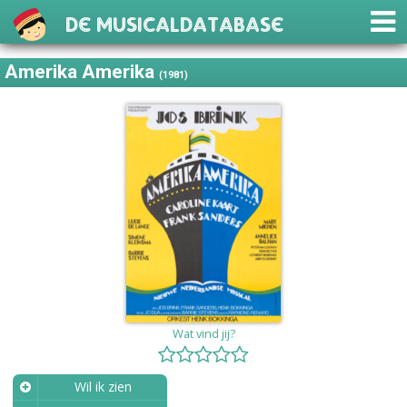
De Musicaldatabase
Amerika Amerika
(1981)
Wat vind jij?
Wil ik zien