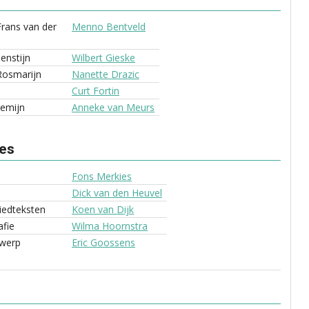
rans van der
Menno Bentveld
enstijn
Wilbert Gieske
Rosmarijn
Nanette Drazic
Curt Fortin
lemijn
Anneke van Meurs
ves
Fons Merkies
Dick van den Heuvel
liedteksten
Koen van Dijk
fie
Wilma Hoornstra
werp
Eric Goossens