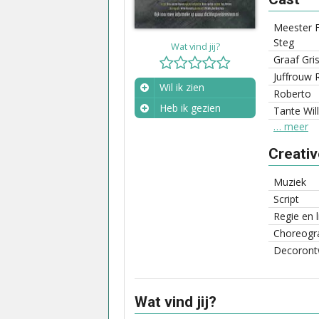
Meester F
Steg
Wat vind jij?
Graaf Gris
Juffrouw 
Wil ik zien
Roberto
Heb ik gezien
Tante Wil
… meer
Wanneer?
Creati
Muziek
Script
Regie en 
Choreogra
Decoront
Wat vind jij?