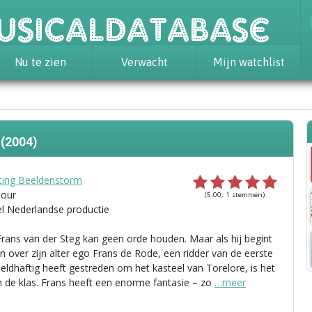
usicaldatabase
Nu te zien
Verwacht
Mijn watchlist
g
(2004)
hting Beeldenstorm
tour
(5.00; 1 stemmen)
el Nederlandse productie
rans van der Steg kan geen orde houden. Maar als hij begint
en over zijn alter ego Frans de Rode, een ridder van de eerste
heldhaftig heeft gestreden om het kasteel van Torelore, is het
in de klas. Frans heeft een enorme fantasie – zo
…meer