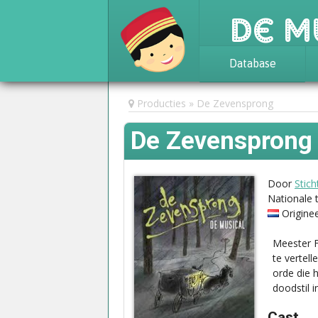
De M
Database
Achtergrond
Producties
De Zevensprong
Awards
De Zevenspron
Statistieken
Door
Stic
Nationale 
Origine
Meester F
te vertell
orde die 
doodstil 
Cast