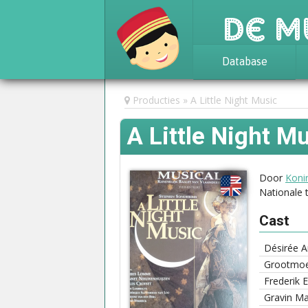
De M
Database
Achtergrond
Producties
A Little Night Music
Awards
A Little Night M
Statistieken
Door
Konin
Nationale 
Cast
Désirée A
Grootmoe
Frederik
Gravin M