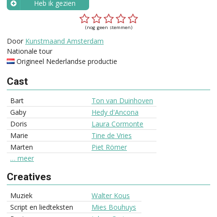
Heb ik gezien
Wanneer?
(nog geen stemmen)
Door
Kunstmaand Amsterdam
Nationale tour
Origineel Nederlandse productie
Cast
Bart
Ton van Duinhoven
Gaby
Hedy d'Ancona
Doris
Laura Cormonte
Marie
Tine de Vries
Marten
Piet Römer
… meer
Creatives
Muziek
Walter Kous
Script en liedteksten
Mies Bouhuys