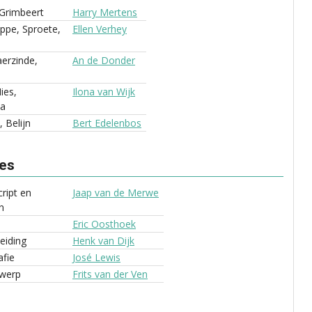
 Grimbeert
Harry Mertens
ppe, Sproete,
Ellen Verhey
aerzinde,
An de Donder
ies,
Ilona van Wijk
a
 Belijn
Bert Edelenbos
ves
cript en
Jaap van de Merwe
n
Eric Oosthoek
eiding
Henk van Dijk
fie
José Lewis
werp
Frits van der Ven