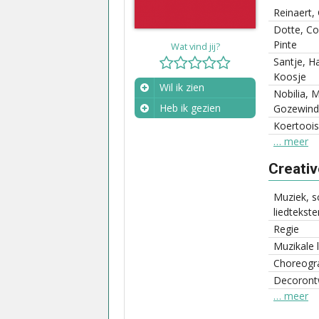
Reinaert,
Dotte, Co
Pinte
Wat vind jij?
Santje, H
Koosje
Wil ik zien
Nobilia, M
Heb ik gezien
Gozewind
Koertoois,
Wanneer?
… meer
Creati
Muziek, s
liedtekste
Regie
Muzikale l
Choreogra
Decoront
… meer