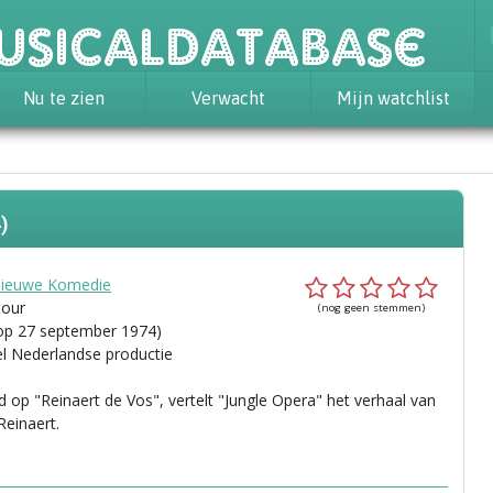
usicaldatabase
Nu te zien
Verwacht
Mijn watchlist
)
ieuwe Komedie
tour
(nog geen stemmen)
op 27 september 1974)
el Nederlandse productie
 op "Reinaert de Vos", vertelt "Jungle Opera" het verhaal van
 Reinaert.