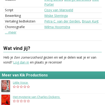
Porter
Script
Cissy van Marxveld
Bewerking
Wiske Sterringa
Vertaling liedteksten
Petra C. van der Eerden
,
Bruun Kuijt
Choreografie
Wilma Hoornstra
… meer
Wat vind jij?
Heb je
Een zomerzotheid
gezien en wil je delen wat je er van
vond?
Log dan in
en plaats je recensie!
Meer van Kik Productions
Little Voice
(2014)
Het mysterie van Charles Dickens
(2000)