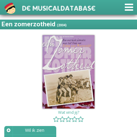
De Musicaldatabase
Een zomerzotheid
(2004)
Wat vind jij?
Wil ik zien