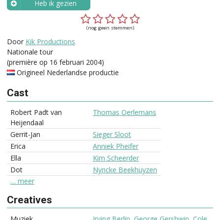
Heb ik gezien
Wanneer?
(nog geen stemmen)
Door
Kik Productions
Nationale tour
(première op 16 februari 2004)
Origineel Nederlandse productie
Cast
Robert Padt van
Thomas Oerlemans
Heijendaal
Gerrit-Jan
Sieger Sloot
Erica
Anniek Pheifer
Ella
Kim Scheerder
Dot
Nyncke Beekhuyzen
… meer
Creatives
Muziek
Irving Berlin
,
George Gershwin
,
Cole