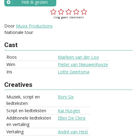
Heb ik gezien
Wanneer?
(nog geen stemmen)
Door
Musix Productions
Nationale tour
Cast
Roos
Marleen van der Loo
Wim
Pieter van Nieuwenhuyze
Iris
Lotte Geertsma
Creatives
Muziek, script en
Rory Six
liedteksten
Script en liedteksten
Kai Hüsgen
Additionele liedteksten
Ellen De Clerq
en vertaling
Vertaling
André van Hest